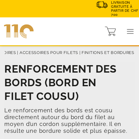
LIVRAISON
GRATUITE À
PARTIR DE CHF
700
SSOIRES
|
ACCESSOIRES POUR FILETS
|
FINITIONS ET BORDURES
RENFORCEMENT DES
BORDS (BORD EN
FILET COUSU)
Le renforcement des bords est cousu
directement autour du bord du filet au
moyen d’un cordon supplémentaire. Il en
résulte une bordure solide et plus épaisse.