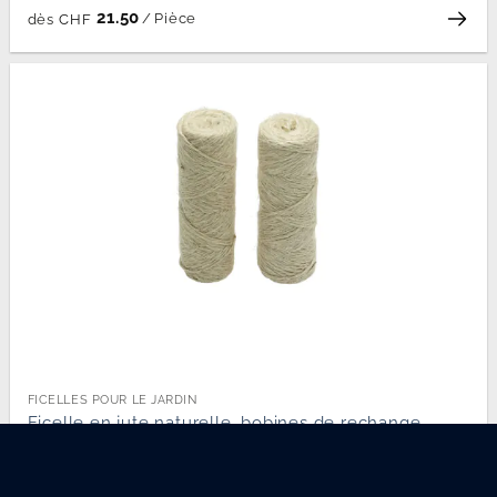
21.50
/
Pièce
dès
CHF
FICELLES POUR LE JARDIN
Ficelle en jute naturelle, bobines de rechange
6.90
/
Pièce
CHF