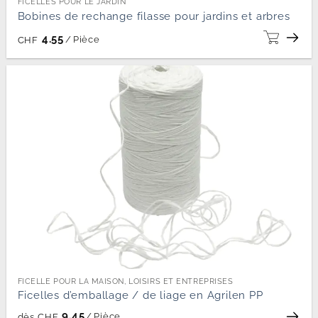
FICELLES POUR LE JARDIN
Bobines de rechange filasse pour jardins et arbres
4.55
/
Pièce
CHF
FICELLE POUR LA MAISON, LOISIRS ET ENTREPRISES
Ficelles d’emballage / de liage en Agrilen PP
9.45
/
Pièce
dès
CHF