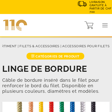
LIVRAISON
GRATUITE À
PARTIR DE CHF
700
ORTIMENT
|
FILETS & ACCESSOIRES
|
ACCESSOIRES POUR FILETS
CATÉGORIES DE PRODUIT
LINGE DE BORDURE
Câble de bordure inséré dans le filet pour
renforcer le bord du filet. Disponible en
plusieurs couleurs, diamètres et modèles.