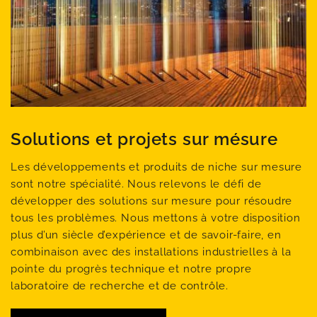
Solutions et projets sur mésure
Les développements et produits de niche sur mesure
sont notre spécialité. Nous relevons le défi de
développer des solutions sur mesure pour résoudre
tous les problèmes. Nous mettons à votre disposition
plus d’un siècle d’expérience et de savoir-faire, en
combinaison avec des installations industrielles à la
pointe du progrès technique et notre propre
laboratoire de recherche et de contrôle.