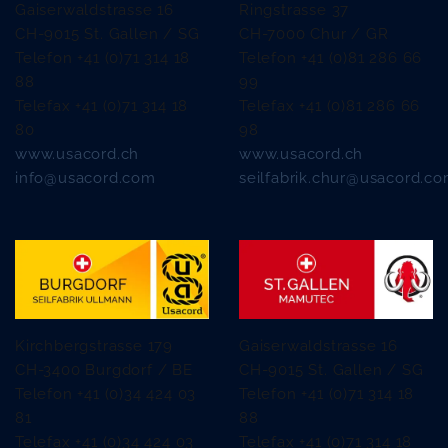
Gaiserwaldstrasse 16
Ringstrasse 37
CH-9015 St. Gallen / SG
CH-7000 Chur / GR
Telefon +41 (0)71 314 18
Telefon +41 (0)81 286 66
88
99
Telefax +41 (0)71 314 18
Telefax +41 (0)81 286 66
80
98
www.usacord.ch
www.usacord.ch
info@usacord.com
seilfabrik.chur@usacord.c
Kirchbergstrasse 179
Gaiserwaldstrasse 16
CH-3400 Burgdorf / BE
CH-9015 St. Gallen / SG
Telefon +41 (0)34 424 03
Telefon +41 (0)71 314 18
81
88
Telefax +41 (0)34 424 03
Telefax +41 (0)71 314 18