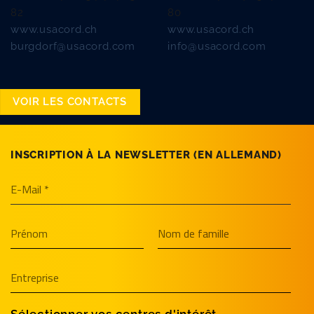
82
80
www.usacord.ch
www.usacord.ch
burgdorf@usacord.com
info@usacord.com
VOIR LES CONTACTS
INSCRIPTION À LA NEWSLETTER (EN­ ALLEMAND)
Sélectionner vos centres d'intérêt