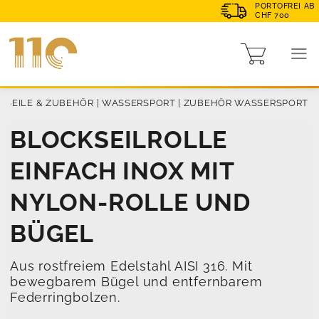
PORTOFREI AB
CHF 700
|
SEILE & ZUBEHÖR
|
WASSERSPORT
|
ZUBEHÖR WASSERSPORT
BLOCKSEILROLLE
EINFACH INOX MIT
NYLON-ROLLE UND
BÜGEL
Aus rostfreiem Edelstahl AISI 316. Mit
bewegbarem Bügel und entfernbarem
Federringbolzen.