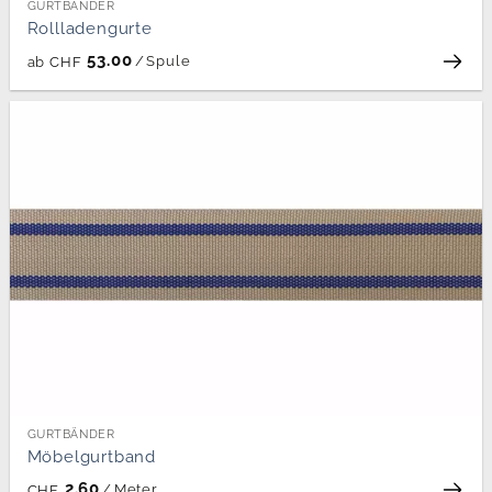
GURTBÄNDER
Rollladengurte
53.00
/
Spule
ab
CHF
GURTBÄNDER
Möbelgurtband
2.60
/
Meter
CHF