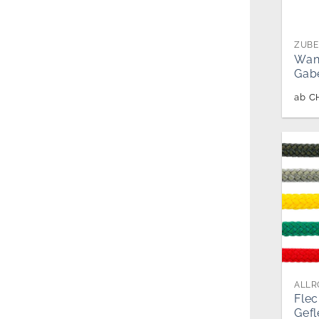
ZUBE
Wan
Gab
ab
C
Flec
Gefl