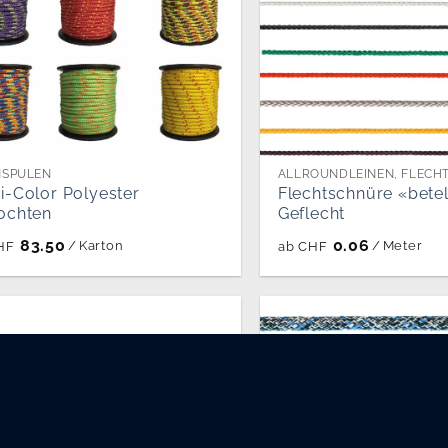
NSPULEN
i-Color Polyester
Flechtschnüre «betel
ochten
Geflecht
83.50
0.06
/
Karton
/
Meter
HF
ab
CHF