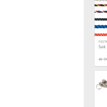
Seil
ab
C