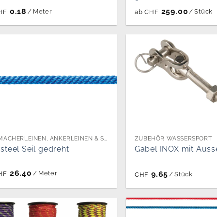
0.18
259.00
/
Meter
/
Stück
HF
ab
CHF
FESTMACHERLEINEN, ANKERLEINEN & SCHLEPPLEINEN PER METER
ZUBEHÖR WASSERSPORT
steel Seil gedreht
Gabel INOX mit Aus
26.40
9.65
/
Meter
HF
/
Stück
CHF