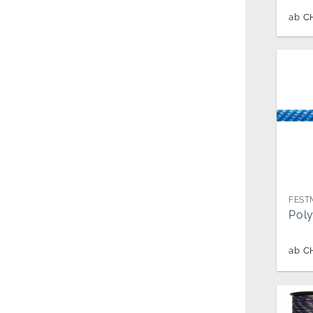
ab
C
Poly
ab
C