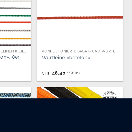
ALLROUNDLEINEN, FLECHTLEINEN & LIEKLEINEN PER METER
KONFEKTIONIERTE SPORT- UND WURFLEINEN
on», 8er
Wurfleine «betelon»
48.40
/
Stück
CHF