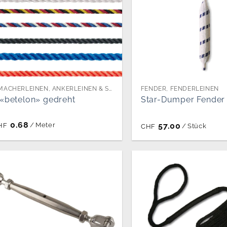
FESTMACHERLEINEN, ANKERLEINEN & SCHLEPPLEINEN PER METER
FENDER, FENDERLEINEN
 «betelon» gedreht
Star-Dumper Fender
0.68
57.00
/
Meter
HF
/
Stück
CHF