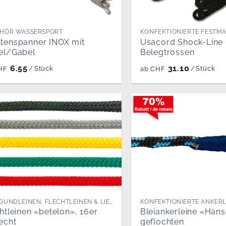
HÖR WASSERSPORT
tenspanner INOX mit
Usacord Shock-Line
el/Gabel
Belegtrossen
6.55
31.10
/
Stück
/
Stück
HF
ab
CHF
ALLROUNDLEINEN, FLECHTLEINEN & LIEKLEINEN PER METER
htleinen «betelon», 16er
Bleiankerleine «Hans
echt
geflochten