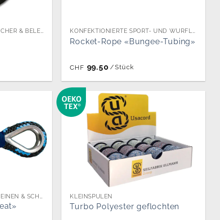
KONFEKTIONIERTE FESTMACHER & BELEGLEINEN
KONFEKTIONIERTE SPORT- UND WURFLEINEN
Rocket-Rope «Bungee-Tubing»
99.50
/
Stück
CHF
KONFEKTIONIERTE ANKERLEINEN & SCHLEPPLEINEN
KLEINSPULEN
eat»
Turbo Polyester geflochten