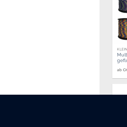
KLEI
Mult
gefl
ab
C