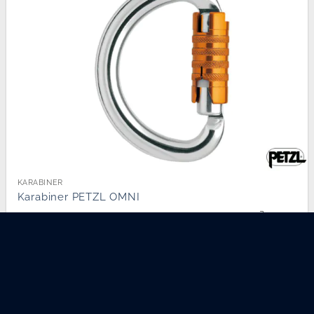
KARABINER
Karabiner PETZL OMNI
33.00
/
Stück
CHF