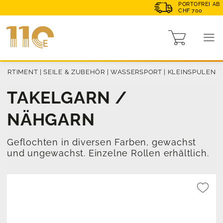
PORTOFREI AB
CHF 700
SORTIMENT
|
SEILE & ZUBEHÖR
|
WASSERSPORT
|
KLEINSPULEN
TAKELGARN /
NÄHGARN
Geflochten in diversen Farben, gewachst
und ungewachst. Einzelne Rollen erhältlich.