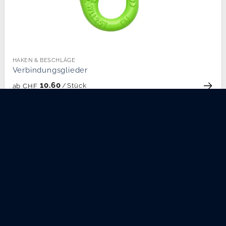
HAKEN & BESCHLÄGE
Verbindungsglieder
10.60
/
Stück
ab
CHF