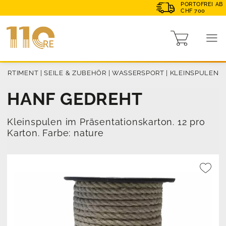
PORTOFREI AB
CHF 700
SORTIMENT
|
SEILE & ZUBEHÖR
|
WASSERSPORT
|
KLEINSPULEN
HANF GEDREHT
Kleinspulen im Präsentationskarton. 12 pro
Karton. Farbe: nature