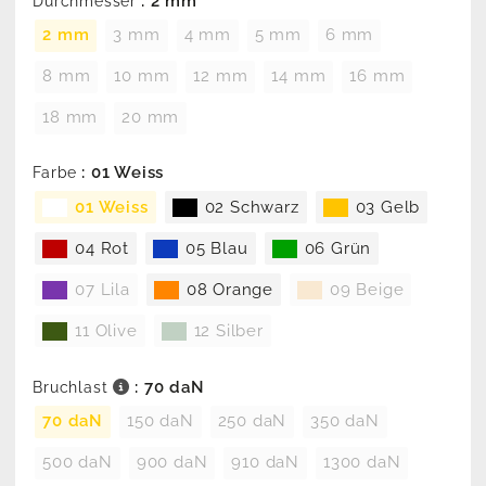
: 2 mm
Durchmesser
2 mm
3 mm
4 mm
5 mm
6 mm
8 mm
10 mm
12 mm
14 mm
16 mm
18 mm
20 mm
: 01 Weiss
Farbe
01 Weiss
02 Schwarz
03 Gelb
04 Rot
05 Blau
06 Grün
07 Lila
08 Orange
09 Beige
11 Olive
12 Silber
: 70 daN
Bruchlast
70 daN
150 daN
250 daN
350 daN
500 daN
900 daN
910 daN
1300 daN