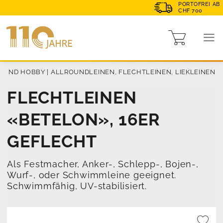
PORTOFREI AB
CHF 700
E UND HOBBY
|
ALLROUNDLEINEN, FLECHTLEINEN, LIEKLEINEN
FLECHTLEINEN
«BETELON», 16ER
GEFLECHT
Als Festmacher, Anker-, Schlepp-, Bojen-,
Wurf-, oder Schwimmleine geeignet.
Schwimmfähig, UV-stabilisiert.