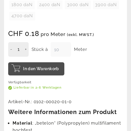
1800 daN
2400 daN
3000 daN
3900 daN
4700 daN
CHF
0.18
pro Meter
(exkl. MWST.)
Stück à
Meter
In den Warenkorb
Verfügbarkeit
Lieferbar in 2-6 Werktagen
Artikel-Nr.:
0102-00020-01-0
Weitere Informationen zum Produkt
Material
: „betelon“ (Polypropylen) multifilament
hochfest