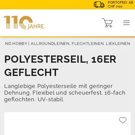
PORTOFREI AB
CHF 700
E UND HOBBY
|
ALLROUNDLEINEN, FLECHTLEINEN, LIEKLEINEN
POLYESTERSEIL, 16ER
GEFLECHT
Langlebige Polyesterseile mit geringer
Dehnung. Flexibel und scheuerfest. 16-fach
geflochten. UV-stabil.