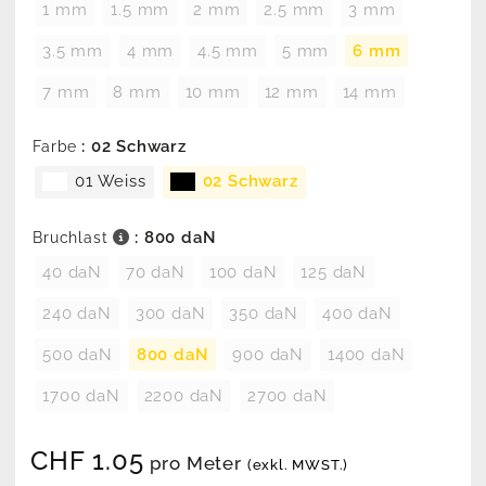
1 mm
1.5 mm
2 mm
2.5 mm
3 mm
3.5 mm
4 mm
4.5 mm
5 mm
6 mm
7 mm
8 mm
10 mm
12 mm
14 mm
: 02 Schwarz
Farbe
01 Weiss
02 Schwarz
: 800 daN
Bruchlast
40 daN
70 daN
100 daN
125 daN
240 daN
300 daN
350 daN
400 daN
500 daN
800 daN
900 daN
1400 daN
1700 daN
2200 daN
2700 daN
CHF
1.05
pro Meter
(exkl. MWST.)