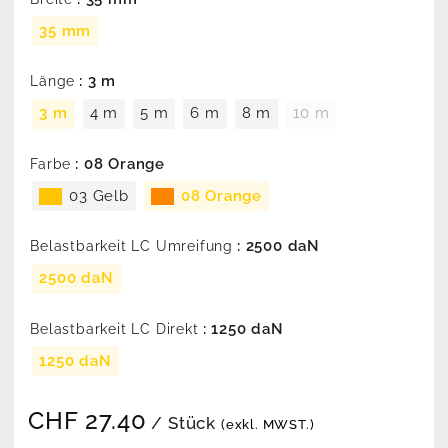
35 mm
: 3 m
Länge
3 m
4 m
5 m
6 m
8 m
10 m
: 08 Orange
Farbe
03 Gelb
08 Orange
: 2500 daN
Belastbarkeit LC Umreifung
2500 daN
: 1250 daN
Belastbarkeit LC Direkt
1250 daN
CHF
27.40
/ Stück
(exkl. MWST.)