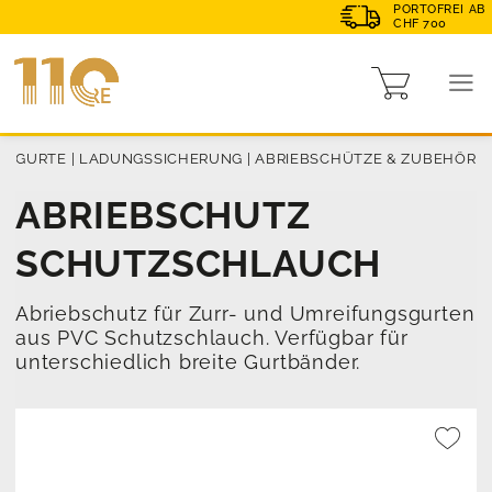
PORTOFREI AB
CHF 700
T
|
GURTE
|
LADUNGSSICHERUNG
|
ABRIEBSCHÜTZE & ZUBEHÖR
ABRIEBSCHUTZ
SCHUTZSCHLAUCH
Abriebschutz für Zurr- und Umreifungsgurten
aus PVC Schutzschlauch. Verfügbar für
unterschiedlich breite Gurtbänder.