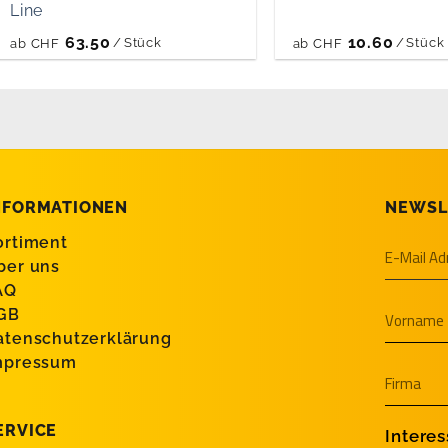
Line
63.50
10.60
/
Stück
/
Stück
ab
CHF
ab
CHF
NFORMATIONEN
NEWSL
ortiment
ber uns
AQ
GB
atenschutzerklärung
mpressum
ERVICE
Intere