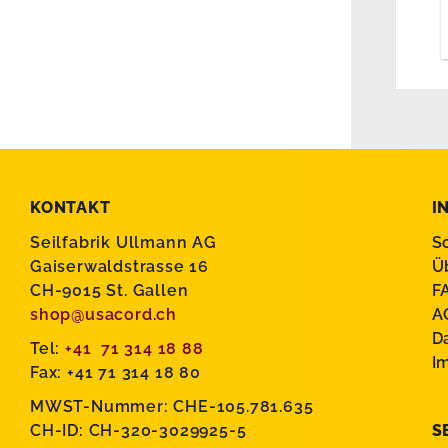
KONTAKT
I
Seilfabrik Ullmann AG
S
Gaiserwaldstrasse 16
Ü
CH-9015 St. Gallen
F
shop@usacord.ch
A
D
Tel:
+41 71 314 18 88
I
Fax: +41 71 314 18 80
MWST-Nummer: CHE-105.781.635
CH-ID: CH-320-3029925-5
S