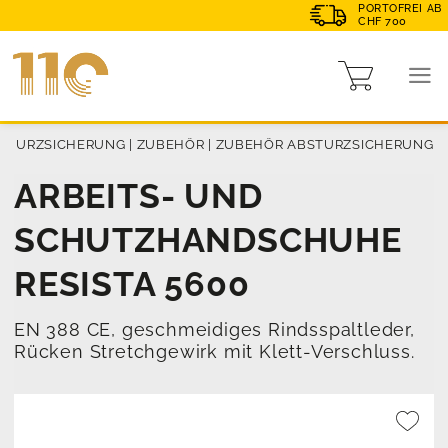
PORTOFREI AB
CHF 700
STURZSICHERUNG
|
ZUBEHÖR
|
ZUBEHÖR ABSTURZSICHERUNG
ARBEITS- UND
SCHUTZHANDSCHUHE
RESISTA 5600
EN 388 CE, geschmeidiges Rindsspaltleder,
Rücken Stretchgewirk mit Klett-Verschluss.