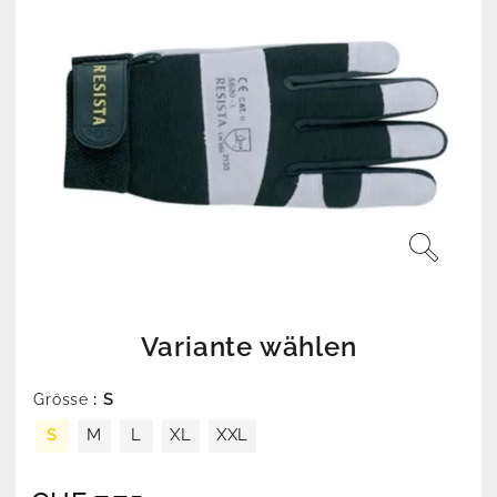
Variante wählen
: S
Grösse
S
M
L
XL
XXL