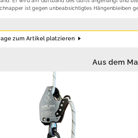
and. Er wird am Gurtband des Gurts angehängt und bleib
chnapper ist gegen unbeabsichtigtes Hängenbleiben ge
rage zum Artikel platzieren
Aus dem Ma