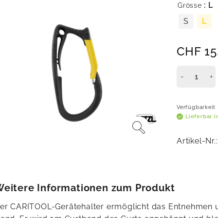
: L
Grösse
S
L
CHF
15
Verfügbarkeit
Lieferbar 
Artikel-Nr.
eitere Informationen zum Produkt
er CARITOOL-Gerätehalter ermöglicht das Entnehmen un