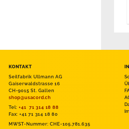
KONTAKT
I
Seilfabrik Ullmann AG
S
Gaiserwaldstrasse 16
Ü
CH-9015 St. Gallen
F
shop@usacord.ch
A
D
Tel:
+41 71 314 18 88
I
Fax: +41 71 314 18 80
MWST-Nummer: CHE-105.781.635