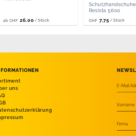
Schutzhandschuhe
Resista 5600
26.00
7.75
/
Stück
/
Stück
ab
CHF
CHF
NFORMATIONEN
NEWSL
ortiment
ber uns
AQ
GB
atenschutzerklärung
mpressum