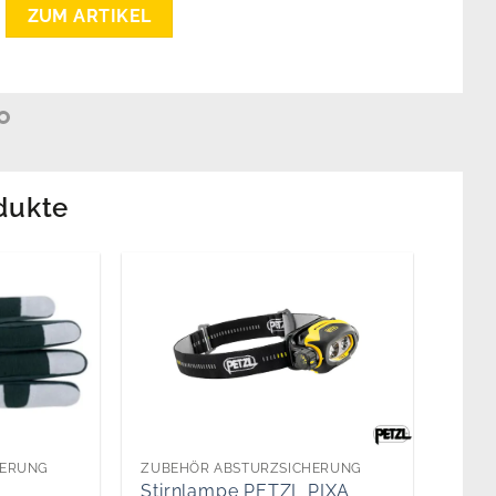
ZUM ARTIKEL
dukte
HERUNG
ZUBEHÖR ABSTURZSICHERUNG
Stirnlampe PETZL PIXA