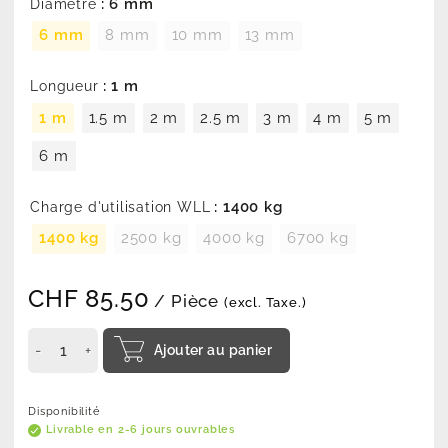
: 6 mm
Diamètre
6 mm
8 mm
10 mm
13 mm
: 1 m
Longueur
1 m
1.5 m
2 m
2.5 m
3 m
4 m
5 m
6 m
: 1400 kg
Charge d'utilisation WLL
1400 kg
2500 kg
4000 kg
6700 kg
CHF
85.50
/ Pièce
(excl. Taxe.)
Ajouter au panier
Disponibilité
Livrable en 2-6 jours ouvrables