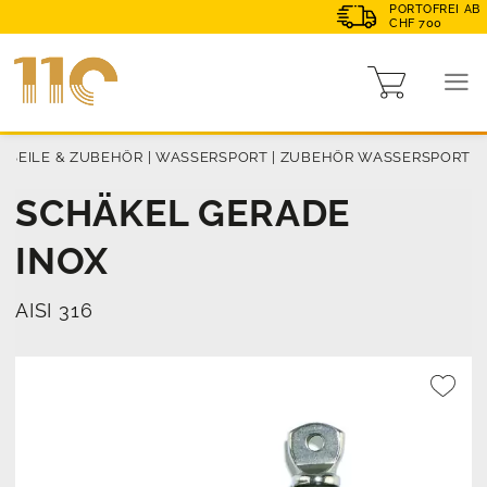
PORTOFREI AB
CHF 700
|
SEILE & ZUBEHÖR
|
WASSERSPORT
|
ZUBEHÖR WASSERSPORT
SCHÄKEL GERADE
INOX
AISI 316