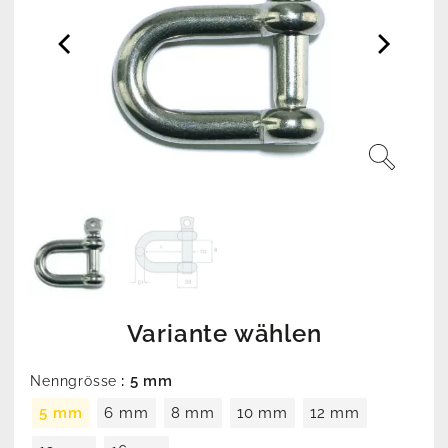
Variante wählen
: 5 mm
Nenngrösse
5 mm
6 mm
8 mm
10 mm
12 mm