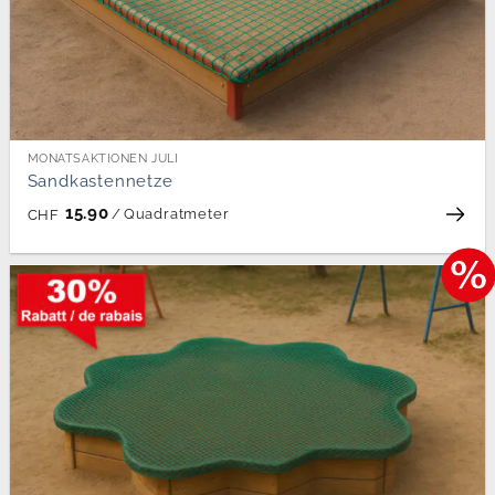
MONATSAKTIONEN JULI
Sandkastennetze
15.90
/
Quadratmeter
CHF