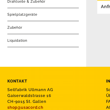
Drahtseile & Zubehör
Anf
Spielplatzgeräte
Zubehör
Liquidation
KONTAKT
I
Seilfabrik Ullmann AG
S
Gaiserwaldstrasse 16
Ü
CH-9015 St. Gallen
F
shop@usacord.ch
A