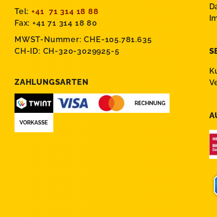
D
Tel:
+41 71 314 18 88
I
Fax: +41 71 314 18 80
MWST-Nummer: CHE-105.781.635
CH-ID: CH-320-3029925-5
S
K
ZAHLUNGSARTEN
V
A