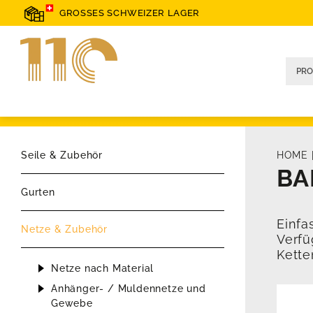
GROSSES SCHWEIZER LAGER
Seile & Zubehör
HOME
BA
Gurten
Einfa
Netze & Zubehör
Verfü
Kette
Netze nach Material
Anhänger- / Muldennetze und
Gewebe