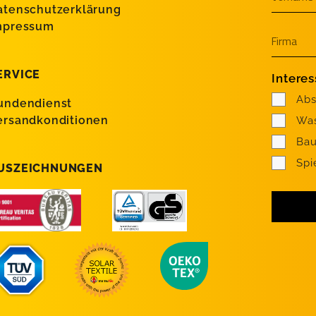
atenschutzerklärung
mpressum
ERVICE
Intere
Abs
undendienst
ersandkonditionen
Was
Bau
Spi
USZEICHNUNGEN