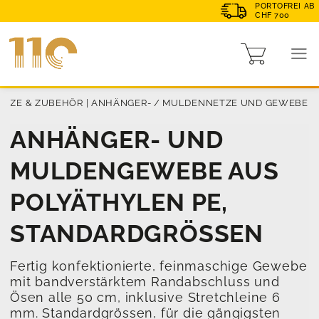
PORTOFREI AB
CHF 700
ETZE & ZUBEHÖR
|
ANHÄNGER- / MULDENNETZE UND GEWEBE
ANHÄNGER- UND
MULDENGEWEBE AUS
POLYÄTHYLEN PE,
STANDARDGRÖSSEN
Fertig konfektionierte, feinmaschige Gewebe
mit bandverstärktem Randabschluss und
Ösen alle 50 cm, inklusive Stretchleine 6
mm. Standardgrössen, für die gängigsten