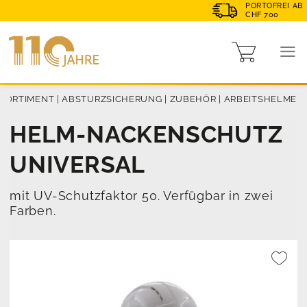
PORTOFREI AB
CHF 700
SORTIMENT
|
ABSTURZSICHERUNG
|
ZUBEHÖR
|
ARBEITSHELME
HELM-NACKENSCHUTZ
UNIVERSAL
mit UV-Schutzfaktor 50. Verfügbar in zwei
Farben.