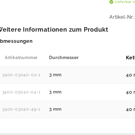
Lieferbar 
Artikel-Nr.
eitere Informationen zum Produkt
bmessungen
Durchmesser
Ket
Artikelnummer
3 mm
40
3400-03040-02-1
3 mm
40
3400-03040-04-1
3 mm
40
3400-03040-49-1