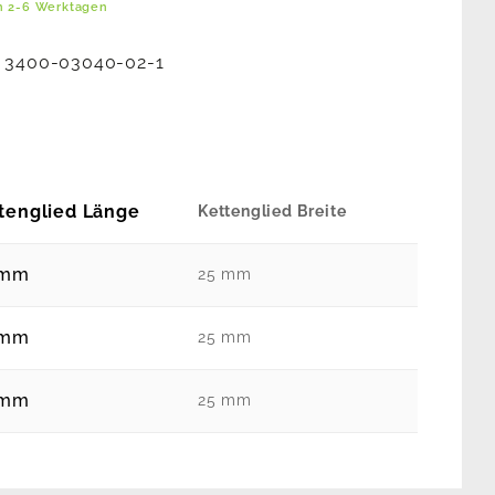
in 2-6 Werktagen
:
3400-03040-02-1
tenglied Länge
Kettenglied Breite
 mm
25 mm
 mm
25 mm
 mm
25 mm