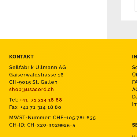
KONTAKT
I
Seilfabrik Ullmann AG
S
Gaiserwaldstrasse 16
Ü
CH-9015 St. Gallen
F
shop@usacord.ch
A
D
Tel:
+41 71 314 18 88
I
Fax: +41 71 314 18 80
MWST-Nummer: CHE-105.781.635
CH-ID: CH-320-3029925-5
S