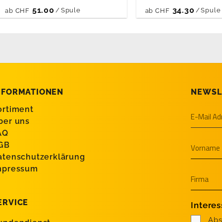
51.00
34.30
/
Spule
/
Spule
ab
CHF
ab
CHF
NFORMATIONEN
NEWSL
ortiment
ber uns
AQ
GB
atenschutzerklärung
mpressum
ERVICE
Intere
Abs