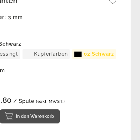
ählen
: 3 mm
er
 Schwarz
essingt
Kupferfarben
02 Schwarz
 m
.80
/ Spule
(exkl. MWST.)
In den Warenkorb