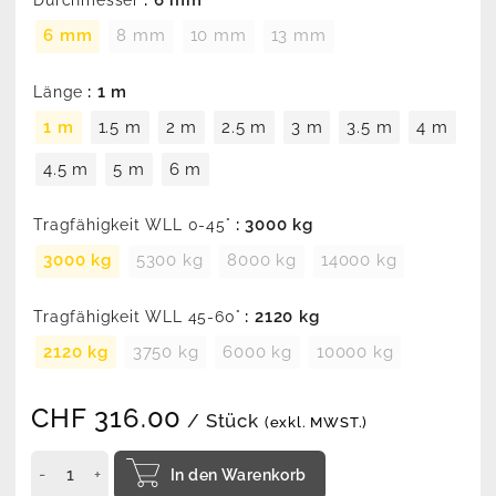
: 6 mm
Durchmesser
6 mm
8 mm
10 mm
13 mm
: 1 m
Länge
1 m
1.5 m
2 m
2.5 m
3 m
3.5 m
4 m
4.5 m
5 m
6 m
: 3000 kg
Tragfähigkeit WLL 0-45°
3000 kg
5300 kg
8000 kg
14000 kg
: 2120 kg
Tragfähigkeit WLL 45-60°
2120 kg
3750 kg
6000 kg
10000 kg
CHF
316.00
/ Stück
(exkl. MWST.)
In den Warenkorb