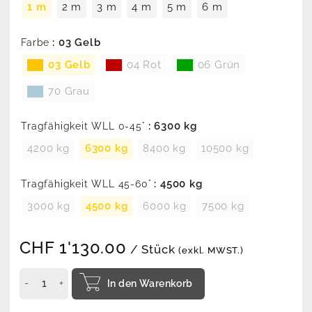
1 m
2 m
3 m
4 m
5 m
6 m
: 03 Gelb
Farbe
03 Gelb
04 Rot
06 Grün
70 Grau
: 6300 kg
Tragfähigkeit WLL 0-45°
4200 kg
6300 kg
8400 kg
10500 kg
: 4500 kg
Tragfähigkeit WLL 45-60°
3000 kg
4500 kg
6000 kg
7500 kg
CHF
1'130.00
/ Stück
(exkl. MWST.)
In den Warenkorb