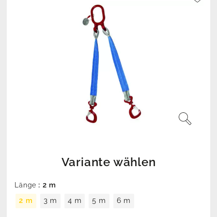
Variante wählen
: 2 m
Länge
2 m
3 m
4 m
5 m
6 m