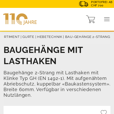
PORTOFREI AB
CHF 700
SORTIMENT
|
GURTE
|
HEBETECHNIK
|
BAU-GEHÄNGE 2-STRANG
BAUGEHÄNGE MIT
LASTHAKEN
Baugehänge 2-Strang mit Lasthaken mit
Klinke Typ GH (EN 1492-1). Mit aufgenähtem
Abriebschutz, kuppelbar «Baukastensystem».
Breite 60mm. Verfügbar in verschiedenen
Nutzlängen.