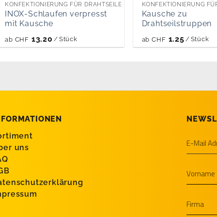
KONFEKTIONIERUNG FÜR DRAHTSEILE
KONFEKTIONIERUNG FÜ
INOX-Schlaufen verpresst
Kausche zu
mit Kausche
Drahtseilstruppen
13.20
1.25
/
Stück
/
Stück
ab
CHF
ab
CHF
NFORMATIONEN
NEWSL
ortiment
ber uns
AQ
GB
atenschutzerklärung
mpressum