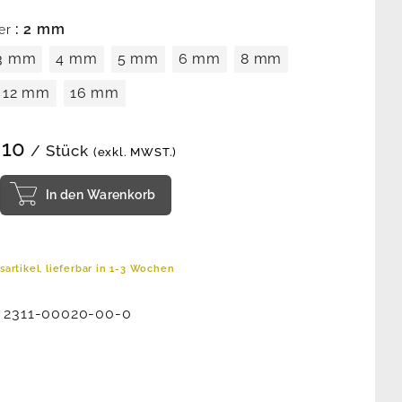
: 2 mm
er
3 mm
4 mm
5 mm
6 mm
8 mm
12 mm
16 mm
.10
/ Stück
(exkl. MWST.)
In den Warenkorb
artikel, lieferbar in 1-3 Wochen
:
2311-00020-00-0