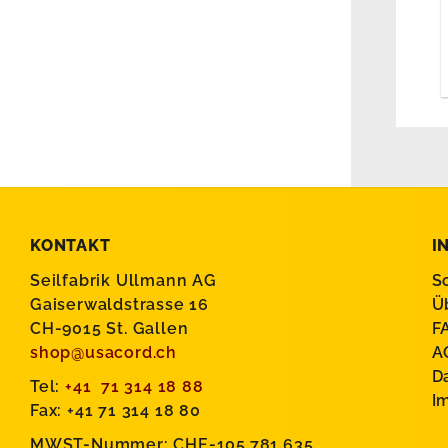
KONTAKT
I
Seilfabrik Ullmann AG
S
Gaiserwaldstrasse 16
Ü
CH-9015 St. Gallen
F
shop@usacord.ch
A
D
Tel:
+41 71 314 18 88
I
Fax: +41 71 314 18 80
MWST-Nummer: CHE-105.781.635