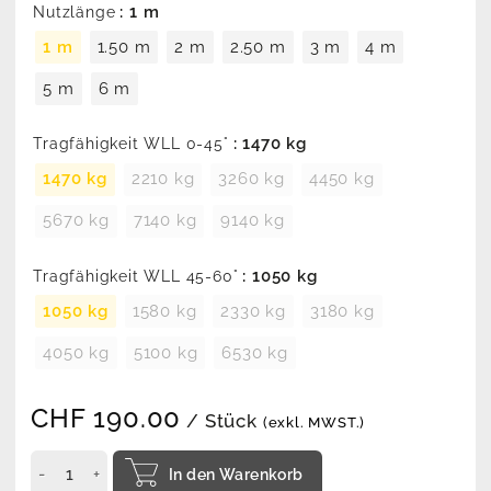
: 1 m
Nutzlänge
1 m
1.50 m
2 m
2.50 m
3 m
4 m
5 m
6 m
: 1470 kg
Tragfähigkeit WLL 0-45°
1470 kg
2210 kg
3260 kg
4450 kg
5670 kg
7140 kg
9140 kg
: 1050 kg
Tragfähigkeit WLL 45-60°
1050 kg
1580 kg
2330 kg
3180 kg
4050 kg
5100 kg
6530 kg
CHF
190.00
/ Stück
(exkl. MWST.)
In den Warenkorb