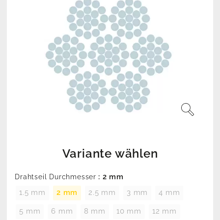
Variante wählen
: 2 mm
Drahtseil Durchmesser
1.5 mm
2 mm
2.5 mm
3 mm
4 mm
5 mm
6 mm
8 mm
10 mm
12 mm