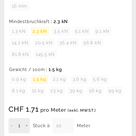
16 mm
: 2.3 kN
Mindestbruchkraft
1.3 kN
2.3 kN
3.5 kN
5.1 kN
9.1 kN
14.2 kN
20.5 kN
36.4 kN
56.8 kN
81.8 kN
145.5 kN
: 1.5 kg
Gewicht / 100m
0.9 kg
1.5 kg
2.1 kg
3.6 kg
5.6 kg
8.1 kg
12 kg
23 kg
39 kg
56 kg
99 kg
CHF
1.71
pro Meter
(exkl. MWST.)
Stück à
Meter