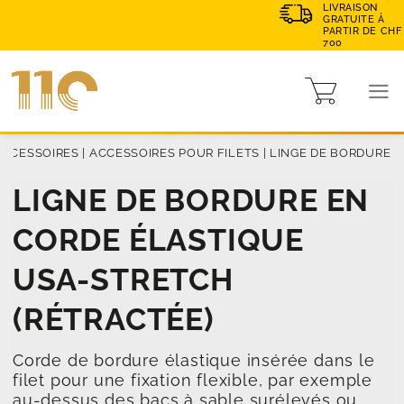
LIVRAISON
GRATUITE À
PARTIR DE CHF
700
ACCESSOIRES
|
ACCESSOIRES POUR FILETS
|
LINGE DE BORDURE
LIGNE DE BORDURE EN
CORDE ÉLASTIQUE
USA-STRETCH
(RÉTRACTÉE)
Corde de bordure élastique insérée dans le
filet pour une fixation flexible, par exemple
au-dessus des bacs à sable surélevés ou