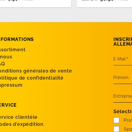
NFORMATIONS
INSCRI
ALLEM
ssortiment
 nous
AQ
onditions générales de vente
olitique de confidentialité
mpressum
ERVICE
Sélecti
ervice clientèle
Pro
odes d’expédition
Spo