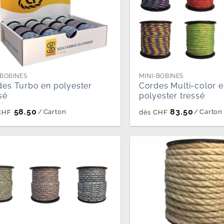
-BOBINES
MINI-BOBINES
des Turbo en polyester
Cordes Multi-color 
sé
polyester tressé
58.50
83.50
/
Carton
/
Carton
CHF
dès
CHF