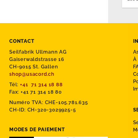
CONTACT
I
Seilfabrik Ullmann AG
A
Gaiserwaldstrasse 16
À
CH-9015 St. Gallen
F
shop@usacord.ch
C
P
Tél:
+41 71 314 18 88
I
Fax: +41 71 314 18 80
Numéro TVA: CHE-105.781.635
CH-ID: CH-320-3029925-5
S
S
MODES DE PAIEMENT
M