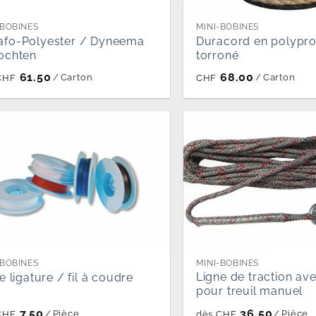
-BOBINES
MINI-BOBINES
afo-Polyester / Dyneema
Duracord en polypr
ochten
torroné
61.50
68.00
/
Carton
/
Carton
CHF
CHF
-BOBINES
MINI-BOBINES
Ligne de traction av
de ligature / fil à coudre
pour treuil manuel
7.50
36.50
/
Pièce
/
Pièce
CHF
dès
CHF