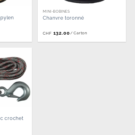
MINI-BOBINES
opylen
Chanvre toronné
132.00
/
Carton
CHF
ec crochet