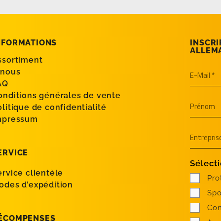
NFORMATIONS
INSCRI
ALLEM
ssortiment
 nous
AQ
onditions générales de vente
olitique de confidentialité
mpressum
ERVICE
Sélecti
ervice clientèle
Pro
odes d’expédition
Spo
Con
ÉCOMPENSES