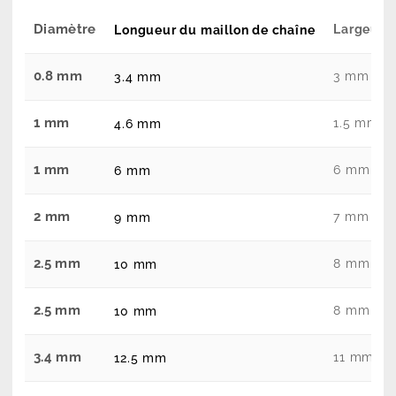
Diamètre
Largeur d
Longueur du maillon de chaîne
0.8 mm
3 mm
3.4 mm
1 mm
1.5 mm
4.6 mm
1 mm
6 mm
6 mm
2 mm
7 mm
9 mm
2.5 mm
8 mm
10 mm
2.5 mm
8 mm
10 mm
3.4 mm
11 mm
12.5 mm