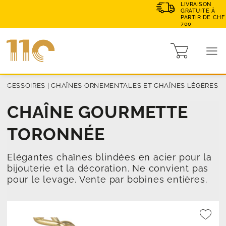
LIVRAISON
GRATUITE À
PARTIR DE CHF
700
ACCESSOIRES
|
CHAÎNES ORNEMENTALES ET CHAÎNES LÉGÈRES
CHAÎNE GOURMETTE
TORONNÉE
Elégantes chaînes blindées en acier pour la
bijouterie et la décoration. Ne convient pas
pour le levage. Vente par bobines entières.