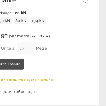
riante
: 28 kN
rrimage
50 kN
80 kN
134 kN
.90
par mètre
(excl. Taxe.)
Unité à
Mètre
ter au panier
 confection, livrables en 1-3 semaines
e:
3001-10600-03-0