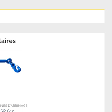
laires
ÎNES D'ARRIMAGE
RSP G10