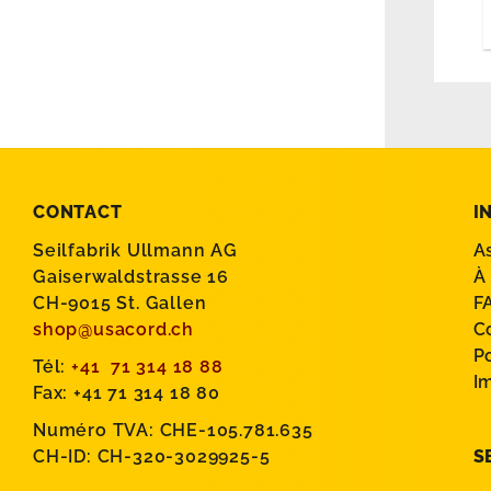
CONTACT
I
Seilfabrik Ullmann AG
A
Gaiserwaldstrasse 16
À
CH-9015 St. Gallen
F
shop@usacord.ch
C
P
Tél:
+41 71 314 18 88
I
Fax: +41 71 314 18 80
Numéro TVA: CHE-105.781.635
CH-ID: CH-320-3029925-5
S