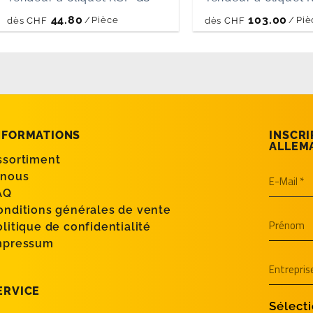
44.80
103.00
/
Pièce
/
Piè
dès
CHF
dès
CHF
NFORMATIONS
INSCRI
ALLEM
ssortiment
 nous
AQ
onditions générales de vente
olitique de confidentialité
mpressum
ERVICE
Sélecti