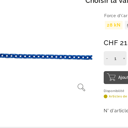
Choisir la va
Force d\'a
28 kN
CHF
21
Ajou
Disponibilité
Articles de
N° d'articl