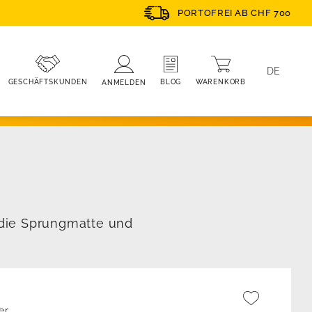
PORTOFREI AB CHF 700
DE
WARENKORB
BLOG
GESCHÄFTSKUNDEN
ANMELDEN
 die Sprungmatte und
er