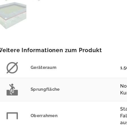
eitere Informationen zum Produkt
Geräteraum
1,5
No
Sprungfläche
Ku
St
Oberrahmen
Fa
au