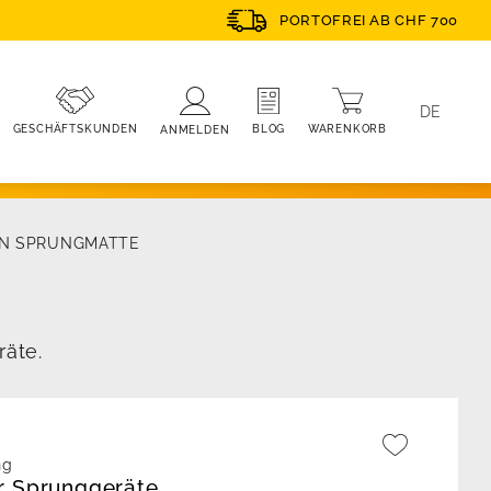
PORTOFREI AB CHF 700
DE
WARENKORB
BLOG
GESCHÄFTSKUNDEN
ANMELDEN
GN SPRUNGMATTE
äte.
ng
r Sprunggeräte