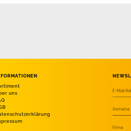
NFORMATIONEN
NEWSL
ortiment
ber uns
AQ
GB
atenschutzerklärung
mpressum