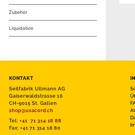
Zubehör
Liquidation
KONTAKT
I
Seilfabrik Ullmann AG
S
Gaiserwaldstrasse 16
Ü
CH-9015 St. Gallen
F
shop@usacord.ch
A
D
Tel:
+41 71 314 18 88
I
Fax: +41 71 314 18 80