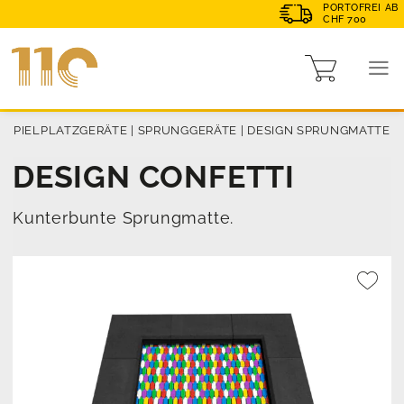
PORTOFREI AB
CHF 700
|
SPIELPLATZGERÄTE
|
SPRUNGGERÄTE
|
DESIGN SPRUNGMATTE
DESIGN CONFETTI
Kunterbunte Sprungmatte.