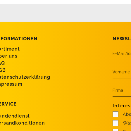
NFORMATIONEN
NEWSL
ortiment
ber uns
AQ
GB
atenschutzerklärung
mpressum
ERVICE
Intere
Abs
undendienst
ersandkonditionen
Was