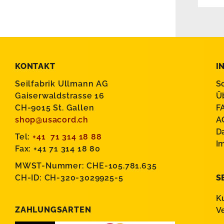
KONTAKT
I
Seilfabrik Ullmann AG
S
Gaiserwaldstrasse 16
Ü
CH-9015 St. Gallen
F
shop@usacord.ch
A
D
Tel:
+41 71 314 18 88
I
Fax: +41 71 314 18 80
MWST-Nummer: CHE-105.781.635
CH-ID: CH-320-3029925-5
S
K
ZAHLUNGSARTEN
V