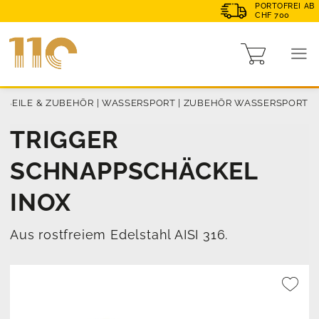
PORTOFREI AB
CHF 700
|
SEILE & ZUBEHÖR
|
WASSERSPORT
|
ZUBEHÖR WASSERSPORT
TRIGGER
SCHNAPPSCHÄCKEL
INOX
Aus rostfreiem Edelstahl AISI 316.