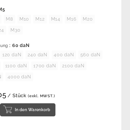
 M5
M8
M10
M12
M14
M16
M20
24
M30
: 60 daN
tung
120 daN
240 daN
400 daN
560 daN
1100 daN
1700 daN
2100 daN
N
4000 daN
05
/ Stück
(exkl. MWST.)
In den Warenkorb