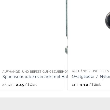
AUFHÄNGE- UND BEFES
AUFHÄNGE- UND BEFESTIGUNGSZUBEHÖR ZU SPORT-, STOPP- UND
Ovalglieder / Nylon
Spannschrauben verzinkt mit Haken und Öse
2.45
1.10
/
Stück
/
Stück
ab
CHF
CHF