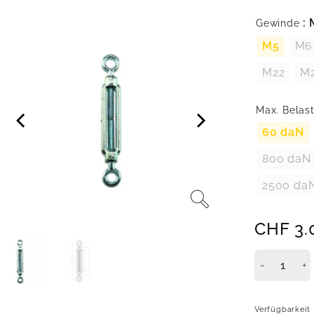
:
Gewinde
M5
M6
M22
M
Max. Belas
60 daN
800 daN
2500 da
CHF
3.
Verfügbarkeit