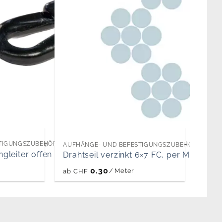
TIGUNGSZUBEHÖR ZU SPORT-, STOPP- UND SCHUTZNETZEN
 SCHUTZNETZEN
AUFHÄNGE- UND BEFESTIGUNGSZUBEHÖR ZU SPO
gleiter offen
Drahtseil verzinkt 6×7 FC, per Meter
0.30
/
Meter
ab
CHF