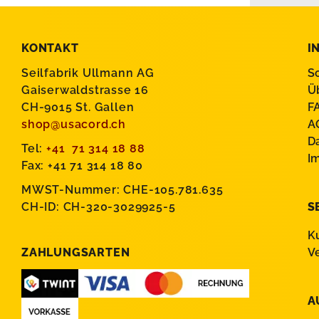
KONTAKT
I
Seilfabrik Ullmann AG
S
Gaiserwaldstrasse 16
Ü
CH-9015 St. Gallen
F
shop@usacord.ch
A
D
Tel:
+41 71 314 18 88
I
Fax: +41 71 314 18 80
MWST-Nummer: CHE-105.781.635
CH-ID: CH-320-3029925-5
S
K
ZAHLUNGSARTEN
V
A