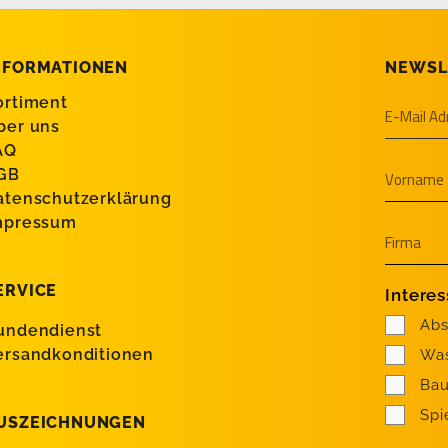
NFORMATIONEN
NEWSL
ortiment
ber uns
AQ
GB
atenschutzerklärung
mpressum
ERVICE
Intere
Abs
undendienst
ersandkonditionen
Was
Bau
Spi
USZEICHNUNGEN