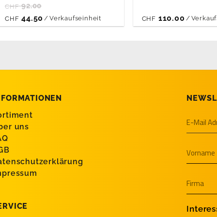
92.00
CHF
44.50
110.00
/
Verkaufseinheit
/
Verkauf
CHF
CHF
NFORMATIONEN
NEWSL
ortiment
ber uns
AQ
GB
atenschutzerklärung
mpressum
ERVICE
Intere