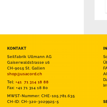
KONTAKT
I
Seilfabrik Ullmann AG
S
Gaiserwaldstrasse 16
Ü
CH-9015 St. Gallen
F
shop@usacord.ch
A
D
Tel:
+41 71 314 18 88
I
Fax: +41 71 314 18 80
MWST-Nummer: CHE-105.781.635
CH-ID: CH-320-3029925-5
S