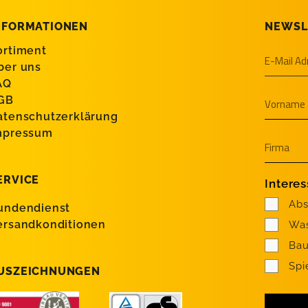
NFORMATIONEN
NEWSL
ortiment
ber uns
AQ
GB
atenschutzerklärung
mpressum
ERVICE
Intere
Abs
undendienst
ersandkonditionen
Was
Bau
Spi
USZEICHNUNGEN