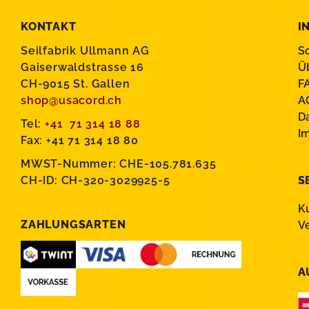
KONTAKT
I
Seilfabrik Ullmann AG
S
Gaiserwaldstrasse 16
Ü
CH-9015 St. Gallen
F
shop@usacord.ch
A
D
Tel:
+41 71 314 18 88
I
Fax: +41 71 314 18 80
MWST-Nummer: CHE-105.781.635
CH-ID: CH-320-3029925-5
S
K
ZAHLUNGSARTEN
V
A