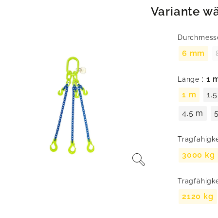
Variante w
Durchmess
6 mm
: 1 
Länge
1 m
1.
4.5 m
Tragfähigk
3000 kg
Tragfähigk
2120 kg