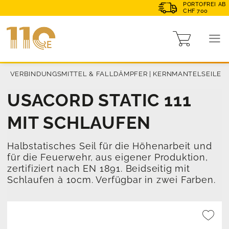
PORTOFREI AB
CHF 700
G
|
VERBINDUNGSMITTEL & FALLDÄMPFER
|
KERNMANTELSEILE
USACORD STATIC 111
MIT SCHLAUFEN
Halbstatisches Seil für die Höhenarbeit und
für die Feuerwehr, aus eigener Produktion,
zertifiziert nach EN 1891. Beidseitig mit
Schlaufen à 10cm. Verfügbar in zwei Farben.