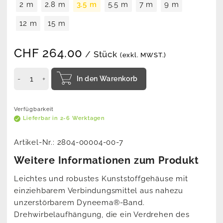
2 m
2.8 m
3.5 m
5.5 m
7 m
9 m
12 m
15 m
CHF
264.00
/ Stück
(exkl. MWST.)
In den Warenkorb
Verfügbarkeit
Lieferbar in 2-6 Werktagen
Artikel-Nr.:
2804-00004-00-7
Weitere Informationen zum Produkt
Leichtes und robustes Kunststoffgehäuse mit
einziehbarem Verbindungsmittel aus nahezu
unzerstörbarem Dyneema®-Band.
Drehwirbelaufhängung, die ein Verdrehen des