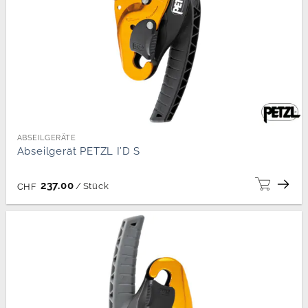
ABSEILGERÄTE
Abseilgerät PETZL I’D S
237.00
/
Stück
CHF