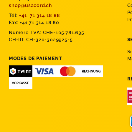
shop@usacord.ch
C
P
Tél:
+41 71 314 18 88
I
Fax: +41 71 314 18 80
Numéro TVA: CHE-105.781.635
CH-ID: CH-320-3029925-5
S
S
MODES DE PAIEMENT
M
R