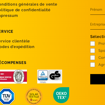
onditions générales de vente
olitique de confidentialité
mpressum
ERVICE
Sélecti
ervice clientèle
Pro
odes d’expédition
Spo
Con
ÉCOMPENSES
Agr