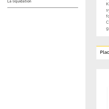
La liquidation
K
s
f
C
g
Pla