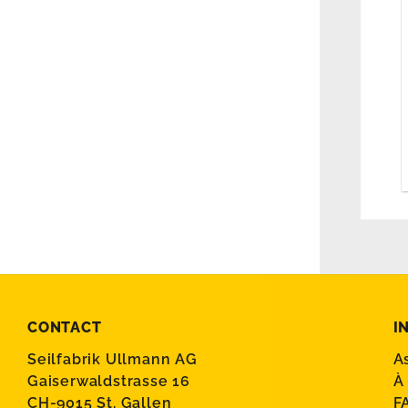
CONTACT
I
Seilfabrik Ullmann AG
A
Gaiserwaldstrasse 16
À
CH-9015 St. Gallen
F