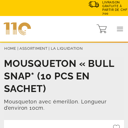
LIVRAISON
GRATUITE À
PARTIR DE CHF
700
HOME
|
ASSORTIMENT
|
LA LIQUIDATION
MOUSQUETON « BULL
SNAP* (10 PCS EN
SACHET)
Mousqueton avec émerillon. Longueur
d’environ 10cm.