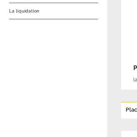
La liquidation
P
l
Pla