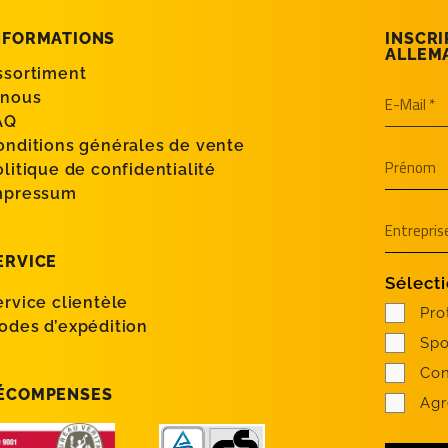
NFORMATIONS
INSCRI
ALLEM
ssortiment
 nous
AQ
onditions générales de vente
olitique de confidentialité
mpressum
ERVICE
Sélecti
ervice clientèle
Pro
odes d’expédition
Spo
Con
ÉCOMPENSES
Agr