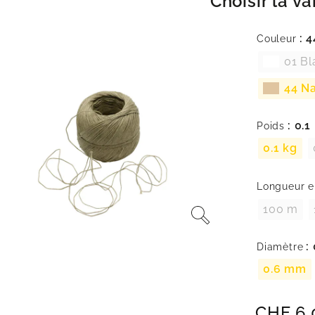
Choisir la va
: 
Couleur
01 Bl
44 N
: 0.1
Poids
0.1 kg
Longueur e
100 m
:
Diamètre
0.6 mm
CHF
6.