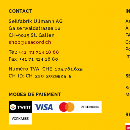
CONTACT
I
Seilfabrik Ullmann AG
A
Gaiserwaldstrasse 16
À
CH-9015 St. Gallen
F
shop@usacord.ch
C
P
Tél:
+41 71 314 18 88
I
Fax: +41 71 314 18 80
Numéro TVA: CHE-105.781.635
CH-ID: CH-320-3029925-5
S
S
MODES DE PAIEMENT
M
R