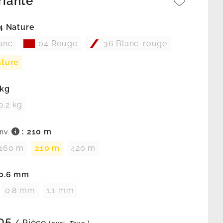
riante
44 Nature
anc
04 Rouge
36 Blanc-rouge
ature
 kg
0.2 kg
: 210 m
nv.
160 m
210 m
420 m
 0.6 mm
0.8 mm
1.1 mm
05
/ Pièce